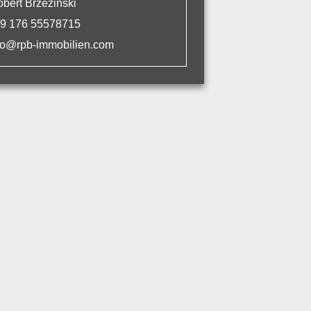
obert Brzezinski
9 176 55578715
fo@rpb-immobilien.com