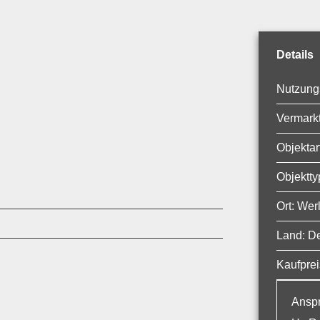
Details
Nutzungs
Vermarkt
Objektar
Objektty
Ort: Wer
Land: D
Kaufprei
Anspr