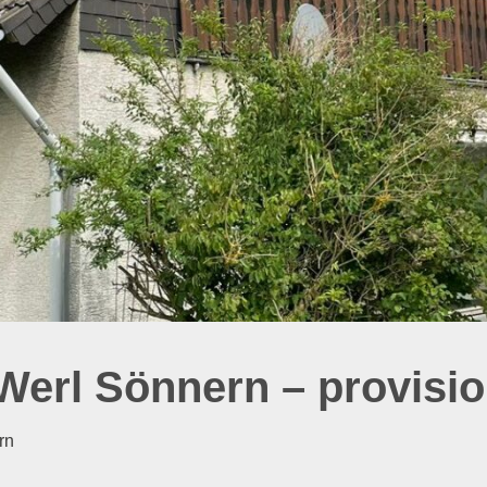
Werl Sönnern – provisio
rn